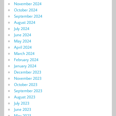
November 2024
October 2024
September 2024
August 2024
July 2024
June 2024
May 2024
April 2024
March 2024
February 2024
January 2024
December 2023
November 2023
October 2023
September 2023
August 2023
July 2023
June 2023
May 2023