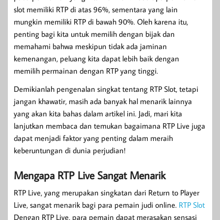
slot memiliki RTP di atas 96%, sementara yang lain
mungkin memiliki RTP di bawah 90%. Oleh karena itu,
penting bagi kita untuk memilih dengan bijak dan
memahami bahwa meskipun tidak ada jaminan
kemenangan, peluang kita dapat lebih baik dengan
memilih permainan dengan RTP yang tinggi.
Demikianlah pengenalan singkat tentang RTP Slot, tetapi
jangan khawatir, masih ada banyak hal menarik lainnya
yang akan kita bahas dalam artikel ini. Jadi, mari kita
lanjutkan membaca dan temukan bagaimana RTP Live juga
dapat menjadi faktor yang penting dalam meraih
keberuntungan di dunia perjudian!
Mengapa RTP Live Sangat Menarik
RTP Live, yang merupakan singkatan dari Return to Player
Live, sangat menarik bagi para pemain judi online.
RTP Slot
Dengan RTP Live, para pemain dapat merasakan sensasi