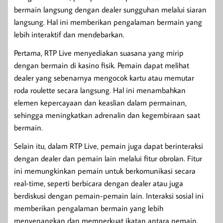
bermain langsung dengan dealer sungguhan melalui siaran
langsung. Hal ini memberikan pengalaman bermain yang
lebih interaktif dan mendebarkan.
Pertama, RTP Live menyediakan suasana yang mirip
dengan bermain di kasino fisik. Pemain dapat melihat
dealer yang sebenarnya mengocok kartu atau memutar
roda roulette secara langsung. Hal ini menambahkan
elemen kepercayaan dan keaslian dalam permainan,
sehingga meningkatkan adrenalin dan kegembiraan saat
bermain.
Selain itu, dalam RTP Live, pemain juga dapat berinteraksi
dengan dealer dan pemain lain melalui fitur obrolan. Fitur
ini memungkinkan pemain untuk berkomunikasi secara
real-time, seperti berbicara dengan dealer atau juga
berdiskusi dengan pemain-pemain lain. Interaksi sosial ini
memberikan pengalaman bermain yang lebih
menyenangkan dan memperkuat ikatan antara pemain.